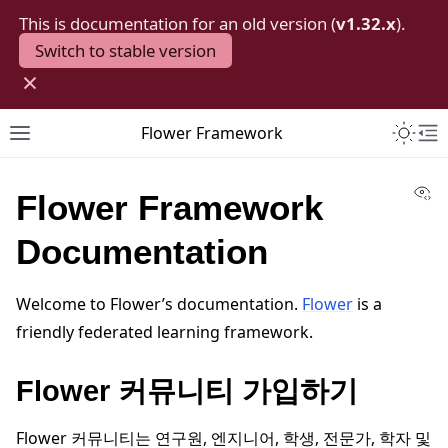
This is documentation for an old version (
v1.32.x
).
Switch to stable version
×
Toggle 
Flower Framework
Toggle site navigation sidebar
To
Vi
Flower Framework
Documentation
Welcome to Flower’s documentation.
Flower
is a
friendly federated learning framework.
Flower 커뮤니티 가입하기
Flower 커뮤니티는 연구원, 엔지니어, 학생, 전문가, 학자 및