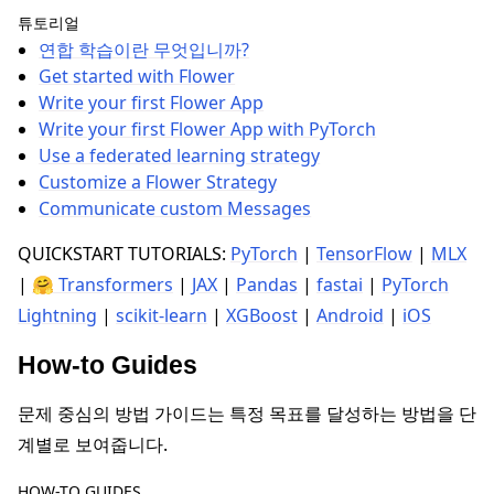
튜토리얼
연합 학습이란 무엇입니까?
Get started with Flower
Write your first Flower App
Write your first Flower App with PyTorch
Use a federated learning strategy
Customize a Flower Strategy
Communicate custom Messages
QUICKSTART TUTORIALS:
PyTorch
|
TensorFlow
|
MLX
ggle navigation of Reference
|
🤗 Transformers
|
JAX
|
Pandas
|
fastai
|
PyTorch
Lightning
|
scikit-learn
|
XGBoost
|
Android
|
iOS
ggle navigation of Contribute
How-to Guides
문제 중심의 방법 가이드는 특정 목표를 달성하는 방법을 단
계별로 보여줍니다.
HOW-TO GUIDES