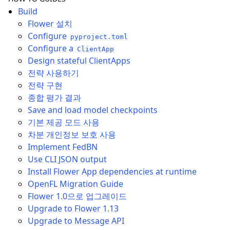
Build
Flower 설치
Configure
pyproject.toml
Configure a
ClientApp
Design stateful ClientApps
전략 사용하기
전략 구현
종합 평가 결과
Save and load model checkpoints
기본 제공 모드 사용
차분 개인정보 보호 사용
Implement FedBN
Use CLI JSON output
Install Flower App dependencies at runtime
OpenFL Migration Guide
Flower 1.0으로 업그레이드
Upgrade to Flower 1.13
Upgrade to Message API