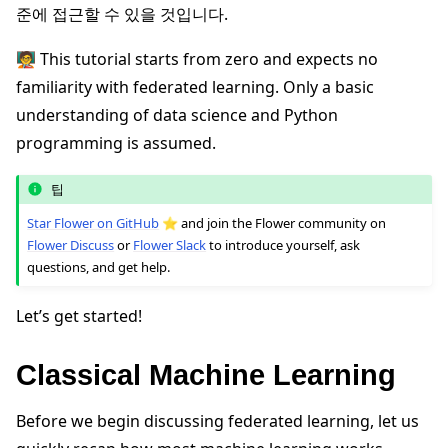
준에 접근할 수 있을 것입니다.
🧑‍🏫 This tutorial starts from zero and expects no
familiarity with federated learning. Only a basic
understanding of data science and Python
programming is assumed.
팁
Star Flower on GitHub
⭐️ and join the Flower community on
ggle navigation of 빠른 시작 튜토리얼
Flower Discuss
or
Flower Slack
to introduce yourself, ask
questions, and get help.
ggle navigation of Build
Let’s get started!
ggle navigation of Simulate
ggle navigation of Deploy
Classical Machine Learning
Before we begin discussing federated learning, let us