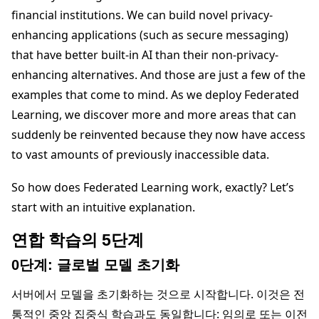
financial institutions. We can build novel privacy-
enhancing applications (such as secure messaging)
that have better built-in AI than their non-privacy-
enhancing alternatives. And those are just a few of the
examples that come to mind. As we deploy Federated
Learning, we discover more and more areas that can
suddenly be reinvented because they now have access
to vast amounts of previously inaccessible data.
So how does Federated Learning work, exactly? Let’s
start with an intuitive explanation.
연합 학습의 5단계
0단계: 글로벌 모델 초기화
서버에서 모델을 초기화하는 것으로 시작합니다. 이것은 전
통적인 중앙 집중식 학습과도 동일합니다: 임의로 또는 이전