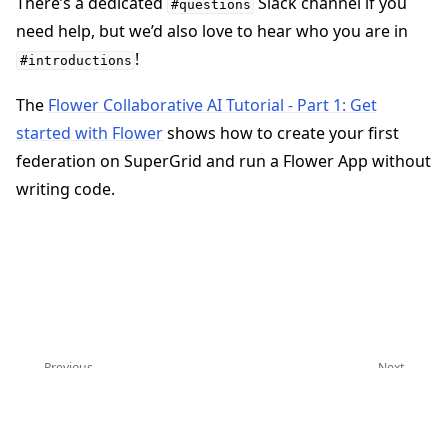
There’s a dedicated
Slack channel if you
#questions
need help, but we’d also love to hear who you are in
!
#introductions
The
Flower Collaborative AI Tutorial - Part 1: Get
started with Flower
shows how to create your first
federation on SuperGrid and run a Flower App without
writing code.
Previous
Next
Home
Get started with Flower
Copyright © 2026 Flower Labs GmbH