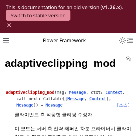
This is documentation for an old version (
v1.26.x
).
Switch to stable version
×
Toggle 
Flower Framework
Toggle site navigation sidebar
To
Vi
adaptiveclipping_mod
adaptiveclipping_mod
(
msg
:
Message
,
ctxt
:
Context
,
call_next
:
Callable
[
[
Message
,
Context
]
,
Message
]
)
→
Message
[소스]
클라이언트 측 적응형 클리핑 수정자.
이 모드는 서버 측 전략 래퍼인 차분 프라이버시 클라이