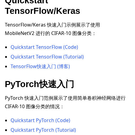
Quickstart
TensorFlow/Keras
TensorFlow/Keras 快速入门示例展示了使用
MobileNetV2 进行的 CIFAR-10 图像分类：
ggle navigation of 快速入门教程
Quickstart TensorFlow (Code)
Quickstart TensorFlow (Tutorial)
ggle navigation of Build
TensorFlow快速入门 (博客)
ggle navigation of Simulate
ggle navigation of Deploy
PyTorch快速入门
PyTorch 快速入门范例展示了使用简单卷积神经网络进行
CIFAR-10 图像分类的情况：
Quickstart PyTorch (Code)
Quickstart PyTorch (Tutorial)