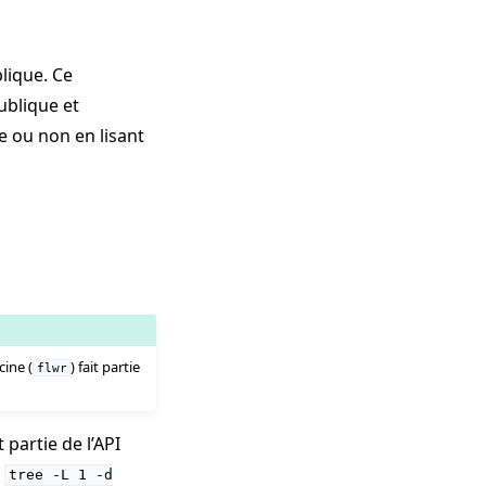
blique. Ce
ublique et
e ou non en lisant
cine (
) fait partie
flwr
partie de l’API
s
tree
-L
1
-d