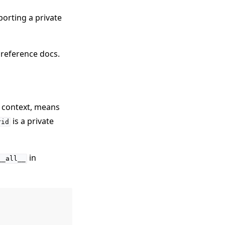
rting a private
 reference docs.
is context, means
is a private
rid
in
__all__