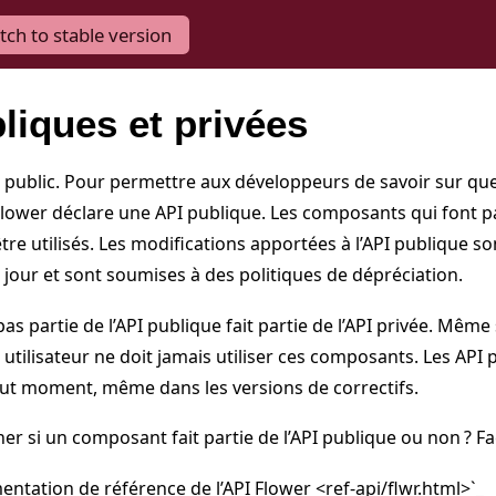
tch to stable version
liques et privées
t public. Pour permettre aux développeurs de savoir sur qu
lower déclare une API publique. Les composants qui font par
tre utilisés. Les modifications apportées à l’API publique 
 jour et sont soumises à des politiques de dépréciation.
 pas partie de l’API publique fait partie de l’API privée. Mêm
e utilisateur ne doit jamais utiliser ces composants. Les API
out moment, même dans les versions de correctifs.
 si un composant fait partie de l’API publique ou non ? Fac
mentation de référence de l’API Flower <ref-api/flwr.html>`_