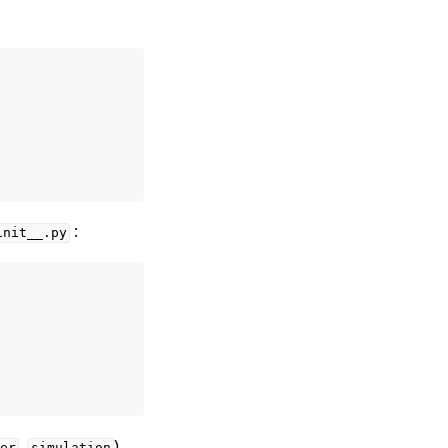
:
init__.py
,
),
er
simulation