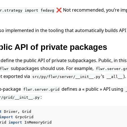
❌ Not recommended, you’re impo
r.strategy
import
fedavg
so implemented in the tooling that automatically builds API
lic API of private packages
 define the public API of private subpackages. Public, in th
subpackages should use. For example,
flwr
flwr.server.g
ot exported via
’s
).
src/py/flwr/server/__init__.py
__all__
sub-package
defines a « public » API using
flwr.server.grid
:
r/grid/__init__.py
t
Driver
,
Grid
import
GrpcGrid
rid
import
InMemoryGrid