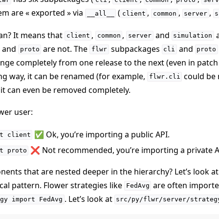
em are « exported » via
(
,
,
,
__all__
client
common
server
s
an? It means that
,
,
and
a
client
common
server
simulation
and
are not. The
subpackages
and
proto
flwr
cli
proto
nge completely from one release to the next (even in patch 
ng way, it can be renamed (for example,
could be
flwr.cli
 it can even be removed completely.
wer user:
✅ Ok, you’re importing a public API.
t
client
❌ Not recommended, you’re importing a private A
t
proto
nts that are nested deeper in the hierarchy? Let’s look at
cal pattern. Flower strategies like
are often import
FedAvg
. Let’s look at
gy
import
FedAvg
src/py/flwr/server/strateg