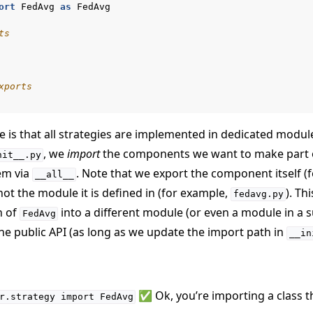
ort
FedAvg
as
FedAvg
ts
xports
 is that all strategies are implemented in dedicated module
, we
import
the components we want to make part o
nit__.py
em via
. Note that we export the component itself (
__all__
not the module it is defined in (for example,
). Th
fedavg.py
n of
into a different module (or even a module in a
FedAvg
he public API (as long as we update the import path in
__in
✅ Ok, you’re importing a class th
r.strategy
import
FedAvg