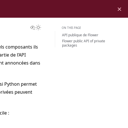
×
View this page
Toggle Light / Dark / Auto color theme
ON THIS PAGE
API publique de Flower
Flower public API of private
packages
els composants ils
tie de l’API
sont annoncées dans
e si Python permet
 privées peuvent
ile :