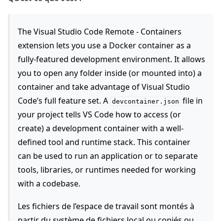
The Visual Studio Code Remote - Containers
extension lets you use a Docker container as a
fully-featured development environment. It allows
you to open any folder inside (or mounted into) a
ggle navigation of Quickstart tutorials
container and take advantage of Visual Studio
Code’s full feature set. A
file in
devcontainer.json
your project tells VS Code how to access (or
ggle navigation of Build
create) a development container with a well-
ggle navigation of Simulate
defined tool and runtime stack. This container
ggle navigation of Deploy
can be used to run an application or to separate
tools, libraries, or runtimes needed for working
with a codebase.
Les fichiers de l’espace de travail sont montés à
partir du système de fichiers local ou copiés ou