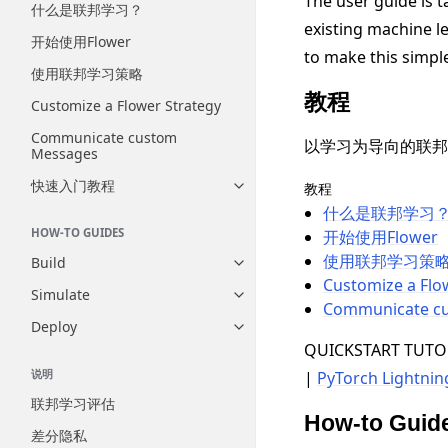
The user guide is 
什么是联邦学习？
existing machine l
开始使用Flower
to make this simpl
使用联邦学习策略
教程
Customize a Flower Strategy
Communicate custom
以学习为导向的联邦
Messages
快速入门教程
教程
Toggle navigation of 快速入门
什么是联邦学习
HOW-TO GUIDES
开始使用Flower
使用联邦学习策
Build
Toggle navigation of Build
Customize a Flo
Simulate
Toggle navigation of Simulate
Communicate c
Deploy
Toggle navigation of Deploy
QUICKSTART TUTO
说明
|
PyTorch Lightnin
联邦学习评估
How-to Guid
差分隐私