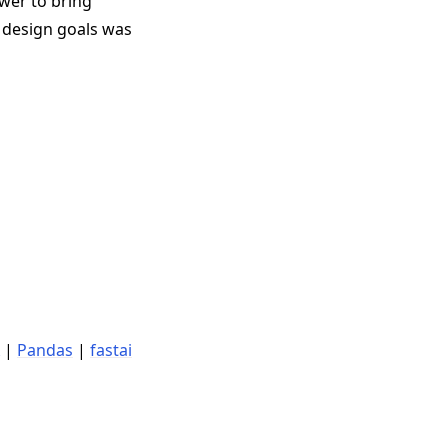
wer to bring
s design goals was
|
Pandas
|
fastai