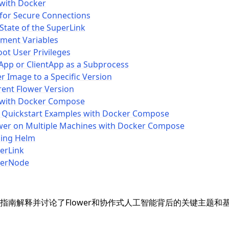
 with Docker
 for Secure Connections
 State of the SuperLink
nment Variables
ot User Privileges
App or ClientApp as a Subprocess
r Image to a Specific Version
rent Flower Version
 with Docker Compose
 Quickstart Examples with Docker Compose
wer on Multiple Machines with Docker Compose
sing Helm
erLink
perNode
指南解释并讨论了Flower和协作式人工智能背后的关键主题和