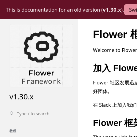
This is documentation for an old version (
v1.30.x
).
Swi
Flower
Welcome to Flower
加入 Flow
Flower 社区
好团体。
v1.30.x
在 Slack 上加入我们
Flower 框
教程