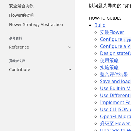
以问题为导向的 "
安全聚合协议
Flower的架构
HOW-TO GUIDES
Flower Strategy Abstraction
Build
安装Flower
Configure
参考资料
py
Configure a
Reference
C
Toggle navigation of Reference
Design statef
使用策略
贡献者文档
实施策略
Contribute
Toggle navigation of Contribut
整合评估结果
Save and loa
Use Built-in 
Use Differenti
Implement F
Use CLI JSON 
OpenFL Migra
升级至 Flower 
Upgrade to Fl