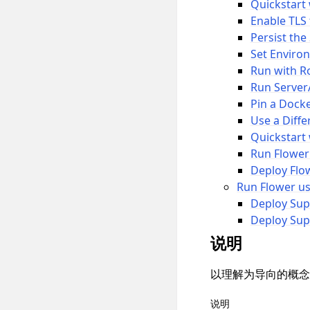
Quickstart
Enable TLS
Persist the
Set Enviro
Run with Ro
Run Server
Pin a Docke
Use a Diffe
Quickstart
Run Flower
Deploy Flo
Run Flower u
Deploy Sup
Deploy Su
说明
以理解为导向的概念
说明