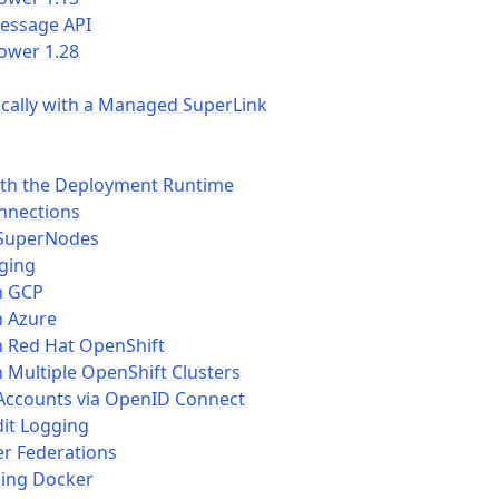
essage API
ower 1.28
cally with a Managed SuperLink
ith the Deployment Runtime
nnections
 SuperNodes
ging
n GCP
n Azure
n Red Hat OpenShift
 Multiple OpenShift Clusters
 Accounts via OpenID Connect
it Logging
r Federations
sing Docker