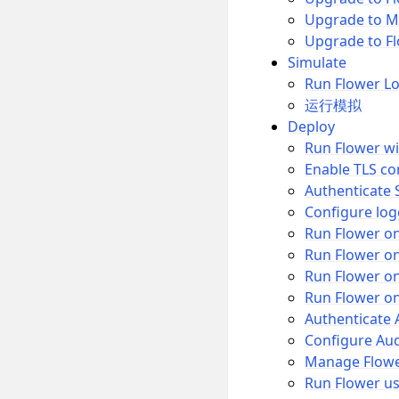
Upgrade to M
Upgrade to Fl
Simulate
Run Flower Lo
运行模拟
Deploy
Run Flower w
Enable TLS co
Authenticate
Configure log
Run Flower o
Run Flower o
Run Flower o
Run Flower on
Authenticate
Configure Aud
Manage Flowe
Run Flower u