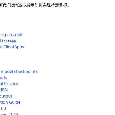
如何做 "指南逐步展示如何实现特定目标。
project.toml
lientApp
ul ClientApps
e
d model checkpoints
Mods
al Privacy
edBN
output
tion Guide
1.0
ower 1.13