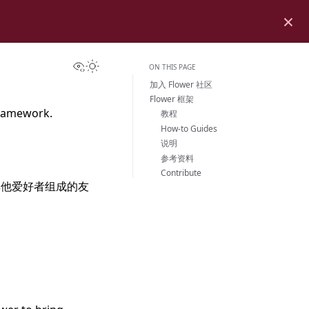
×
View this page
Toggle Light / Dark / Auto color theme
ON THIS PAGE
加入 Flower 社区
Flower 框架
framework.
教程
How-to Guides
说明
参考资料
Contribute
其他爱好者组成的友