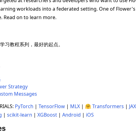
targeted at researchers and developers who want to use Flo
earning workloads into a federated setting. One of Flower'
e. Read on to learn more.
学习教程系列，最好的起点。
教程
？
略
wer Strategy
ustom Messages
RIALS:
PyTorch
|
TensorFlow
|
MLX
|
🤗 Transformers
|
JAX
g
|
scikit-learn
|
XGBoost
|
Android
|
iOS
es