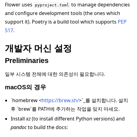
Flower uses
to manage dependencies
pyproject.toml
and configure development tools (the ones which
support it). Poetry is a build tool which supports
PEP
517
.
ggle navigation of 빠른 시작 튜토리얼
개발자 머신 설정
Preliminaries
ggle navigation of Build
일부 시스템 전체에 대한 의존성이 필요합니다.
ggle navigation of Simulate
macOS의 경우
ggle navigation of Deploy
`
homebrew <
https://brew.sh/
>`_를 설치합니다. 설치
후
`
brew`를 PATH에 추가하는 작업을 잊지 마세요.
Install
xz
(to install different Python versions) and
pandoc
to build the docs: