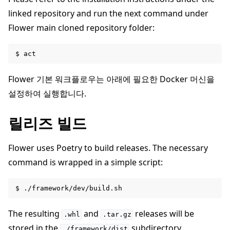
linked repository and run the next command under
Flower main cloned repository folder:
Flower 기본 워크플로우는 아래에 필요한 Docker 머신을
설정하여 실행합니다.
릴리즈 빌드
Flower uses Poetry to build releases. The necessary
command is wrapped in a simple script:
The resulting
and
releases will be
.whl
.tar.gz
stored in the
subdirectory.
./framework/dist