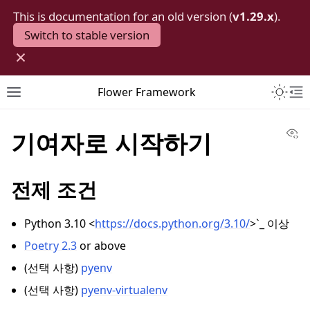
This is documentation for an old version (
v1.29.x
).
Switch to stable version
×
Toggle 
Flower Framework
Toggle site navigation sidebar
To
Vi
기여자로 시작하기
전제 조건
Python 3.10 <
https://docs.python.org/3.10/
>`_ 이상
Poetry 2.3
or above
(선택 사항)
pyenv
(선택 사항)
pyenv-virtualenv