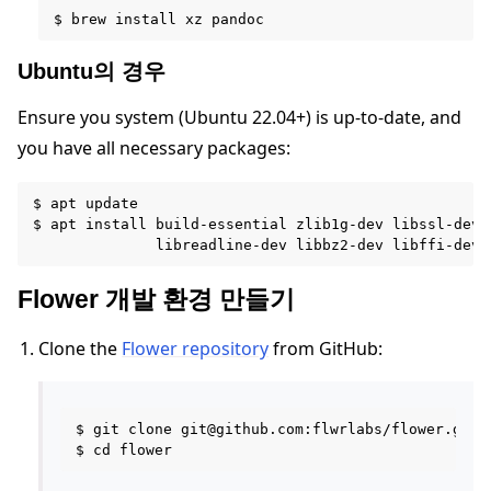
Ubuntu의 경우
Ensure you system (Ubuntu 22.04+) is up-to-date, and
ggle navigation of Reference
you have all necessary packages:
$ apt update

ggle navigation of Contribute
$ apt install build-essential zlib1g-dev libssl-dev l
Flower 개발 환경 만들기
Clone the
Flower repository
from GitHub:
$ git clone git@github.com:flwrlabs/flower.git
