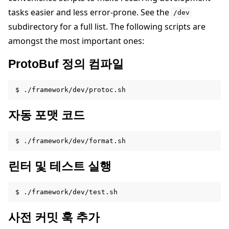
tasks easier and less error-prone. See the
/dev
subdirectory for a full list. The following scripts are
amongst the most important ones:
ProtoBuf 정의 컴파일
자동 포맷 코드
린터 및 테스트 실행
사전 커밋 훅 추가