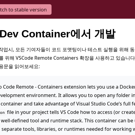
tch to stable version
 Dev Container에서 개발
크 작업시, 모든 기여자들이 코드 포맷팅이나 테스트 실행을 위해 
 위해 VSCode Remote Containers 확장을 사용하고 있습니
인용문을 읽어보세요:
o Code Remote - Containers extension lets you use a Docker
evelopment environment. It allows you to open any folder in
container and take advantage of Visual Studio Code’s full fe
file in your project tells VS Code how to access (or crea
on
 well-defined tool and runtime stack. This container can be
o separate tools, libraries, or runtimes needed for working 