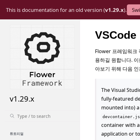
This is documentation for an old version (
v1.29.x
).
Swi
VSCode
Flower 프레임워
용하길 원합니다. 이를
아보기 위해 다음 
The Visual Studi
v1.29.x
fully-featured d
mounted into) a 
devcontainer.js
container with a
application or t
튜토리얼