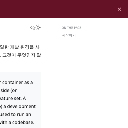
×
View this page
Toggle Light / Dark / Auto color theme
ON THIS PAGE
시작하기
동일한 개발 환경을 사
다. 그것이 무엇인지 알
 container as a
side (or
ature set. A
te) a development
 used to run an
with a codebase.