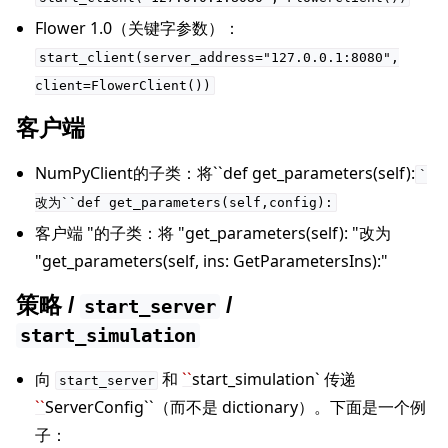
Flower 1.0（关键字参数）：
start_client(server_address="127.0.0.1:8080",
client=FlowerClient())
客户端
NumPyClient的子类：将``def get_parameters(self):
`
ggle navigation of Reference
改为``def
get_parameters(self,config):
客户端 "的子类：将 "get_parameters(self): "改为
"get_parameters(self, ins: GetParametersIns):"
ggle navigation of Contribute
策略 /
/
start_server
start_simulation
向
和
``
start_simulation` 传递
start_server
``
ServerConfig``（而不是 dictionary）。下面是一个例
子：