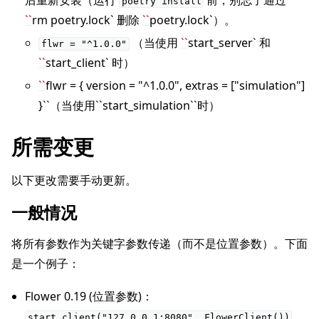
poetry
install
``
rm poetry.lock` 删除
``
poetry.lock`）。
（当使用
``
start_server` 和
flwr
=
"^1.0.0"
``
start_client` 时）
``
flwr = { version = "^1.0.0", extras = ["simulation"]
}``（当使用``start_simulation``时）
所需变更
以下更改需要手动更新。
一般情况
ggle navigation of Simulate
将所有参数作为关键字参数传递（而不是位置参数）。下面
ggle navigation of Deploy
是一个例子：
Flower 0.19 (位置参数)：
start_client("127.0.0.1:8080",
FlowerClient())