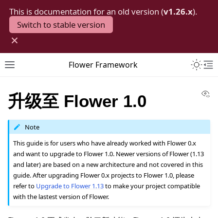
This is documentation for an old version (
v1.26.x
).
Switch to stable version
×
Toggle 
Flower Framework
Toggle site navigation sidebar
To
Vi
升级至 Flower 1.0
Note
This guide is for users who have already worked with Flower 0.x
and want to upgrade to Flower 1.0. Newer versions of Flower (1.13
and later) are based on a new architecture and not covered in this
guide. After upgrading Flower 0.x projects to Flower 1.0, please
refer to
Upgrade to Flower 1.13
to make your project compatible
with the lastest version of Flower.