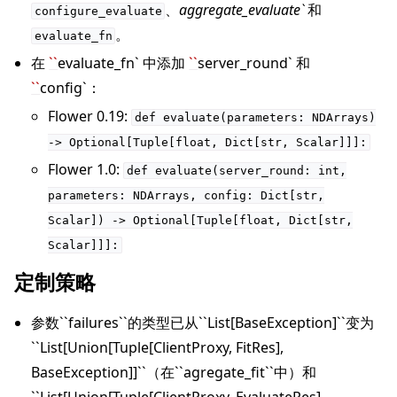
、
aggregate_evaluate`
和
configure_evaluate
。
evaluate_fn
在
``
evaluate_fn` 中添加
``
server_round` 和
``
config`：
Flower 0.19:
def
evaluate(parameters:
NDArrays)
->
Optional[Tuple[float,
Dict[str,
Scalar]]]:
Flower 1.0:
def
evaluate(server_round:
int,
parameters:
NDArrays,
config:
Dict[str,
Scalar])
->
Optional[Tuple[float,
Dict[str,
Scalar]]]:
定制策略
参数``failures``的类型已从``List[BaseException]``变为
``List[Union[Tuple[ClientProxy, FitRes],
BaseException]]``（在``agregate_fit``中）和
``List[Union[Tuple[ClientProxy, EvaluateRes],