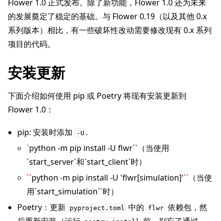
Flower 1.0 正式发布。除了新功能，Flower 1.0 还为未来
的发展奠定了稳定的基础。与 Flower 0.19（以及其他 0.x
系列版本）相比，有一些破坏性改动需要修改现有 0.x 系列
项目的代码。
ggle navigation of 快速入门教程
安装更新
下面介绍如何使用 pip 或 Poetry 将现有安装更新到
ggle navigation of Build
Flower 1.0：
pip: 安装时添加
.
-U
`
python -m pip install -U flwr``（当使用
`start_server`和`start_client`时）
``
python -m pip install -U 'flwr[simulation]'
``
（当使
用`start_simulation``时）
Poetry：更新
中的
依赖包，然
pyproject.toml
flwr
后重新安装（运行
前，别忘了通过