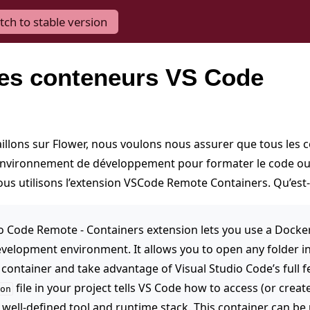
tch to stable version
 les conteneurs VS Code
illons sur Flower, nous voulons nous assurer que tous les 
 environnement de développement pour formater le code ou
 nous utilisons l’extension VSCode Remote Containers. Qu’est-
o Code Remote - Containers extension lets you use a Docker
evelopment environment. It allows you to open any folder in
container and take advantage of Visual Studio Code’s full fe
file in your project tells VS Code how to access (or crea
on
 well-defined tool and runtime stack. This container can be