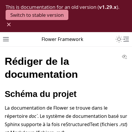
This is documentation for an old version (
v1.29.x
).
Switch to stable version
×
Toggle 
Flower Framework
Toggle site navigation sidebar
To
Vi
Rédiger de la
documentation
Schéma du projet
La documentation de Flower se trouve dans le
répertoire
doc`
. Le système de documentation basé sur
Sphinx supporte à la fois reStructuredText (fichiers
.rst
)