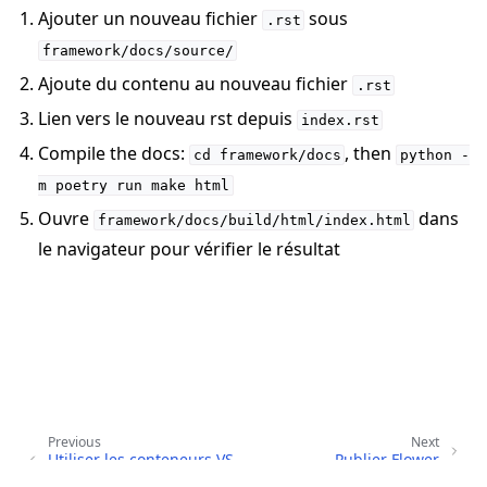
Ajouter un nouveau fichier
sous
.rst
framework/docs/source/
Ajoute du contenu au nouveau fichier
.rst
Lien vers le nouveau rst depuis
index.rst
Compile the docs:
, then
cd
framework/docs
python
-
ggle navigation of Reference
m
poetry
run
make
html
Ouvre
dans
framework/docs/build/html/index.html
le navigateur pour vérifier le résultat
ggle navigation of Contribute
Previous
Next
Utiliser les conteneurs VS
Publier Flower
Code Remote