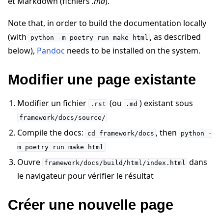
et Markdown (fichiers
.md
).
Note that, in order to build the documentation locally
(with
, as described
python
-m
poetry
run
make
html
below),
Pandoc
needs to be installed on the system.
Modifier une page existante
ggle navigation of Quickstart tutorials
Modifier un fichier
(ou
) existant sous
.rst
.md
ggle navigation of Build
framework/docs/source/
Compile the docs:
, then
ggle navigation of Simulate
cd
framework/docs
python
-
m
poetry
run
make
html
ggle navigation of Deploy
Ouvre
dans
framework/docs/build/html/index.html
le navigateur pour vérifier le résultat
Créer une nouvelle page