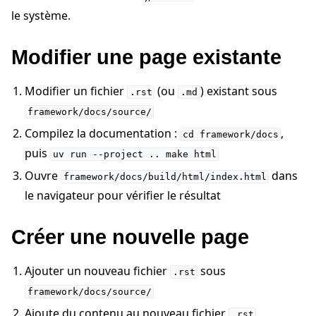
le système.
Modifier une page existante
Modifier un fichier
(ou
) existant sous
.rst
.md
framework/docs/source/
Compilez la documentation :
,
cd
framework/docs
puis
uv
run
--project
..
make
html
Ouvre
dans
framework/docs/build/html/index.html
le navigateur pour vérifier le résultat
ggle navigation of Tutoriels de démarrage rapide
Créer une nouvelle page
ggle navigation of Build
Ajouter un nouveau fichier
sous
.rst
ggle navigation of Simulate
framework/docs/source/
Ajoute du contenu au nouveau fichier
ggle navigation of Deploy
.rst