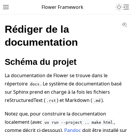
Toggle 
Flower Framework
Toggle site navigation sidebar
To
Vi
Rédiger de la
documentation
Schéma du projet
La documentation de Flower se trouve dans le
répertoire
. Le système de documentation basé
docs
sur Sphinx prend en charge à la fois les fichiers
reStructuredText (
) et Markdown (
).
.rst
.md
Notez que, pour construire la documentation
localement (avec
,
uv
run
--project
..
make
html
comme décrit ci-dessous),
Pandoc
doit être installé sur