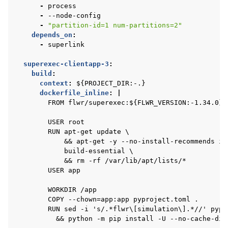
-
process
-
--node-config
-
"partition-id=1
num-partitions=2"
depends_on
:
-
superlink
superexec-clientapp-3
:
build
:
context
:
${PROJECT_DIR:-.}
dockerfile_inline
:
|
FROM flwr/superexec:${FLWR_VERSION:-1.34.0}
USER root
RUN apt-get update \
&& apt-get -y --no-install-recommends in
build-essential \
&& rm -rf /var/lib/apt/lists/*
USER app
WORKDIR /app
COPY --chown=app:app pyproject.toml .
RUN sed -i 's/.*flwr\[simulation\].*//' pypr
&& python -m pip install -U --no-cache-dir