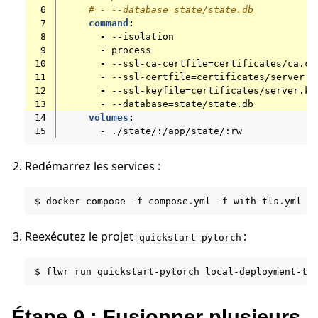
 6
# - --database=state/state.db
 7
command
:
 8
-
--isolation
 9
-
process
10
-
--ssl-ca-certfile=certificates/ca.cr
11
-
--ssl-certfile=certificates/server.p
12
-
--ssl-keyfile=certificates/server.ke
13
-
--database=state/state.db
14
volumes
:
15
-
./state/:/app/state/:rw
Redémarrez les services :
$
docker
compose
-f
compose.yml
-f
with-tls.yml
-
Reexécutez le projet
:
quickstart-pytorch
$
flwr
run
quickstart-pytorch
local-deployment-tl
Étape 9 : Fusionner plusieurs