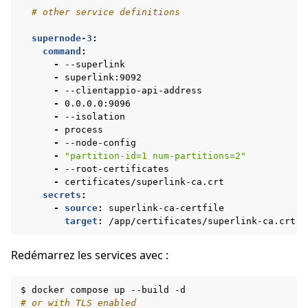
# other service definitions
supernode-3
:
command
:
-
--superlink
-
superlink:9092
-
--clientappio-api-address
-
0.0.0.0:9096
-
--isolation
-
process
-
--node-config
-
"partition-id=1
num-partitions=2"
-
--root-certificates
-
certificates/superlink-ca.crt
secrets
:
-
source
:
superlink-ca-certfile
target
:
/app/certificates/superlink-ca.crt
Redémarrez les services avec :
$
docker
compose
up
--build
# or with TLS enabled