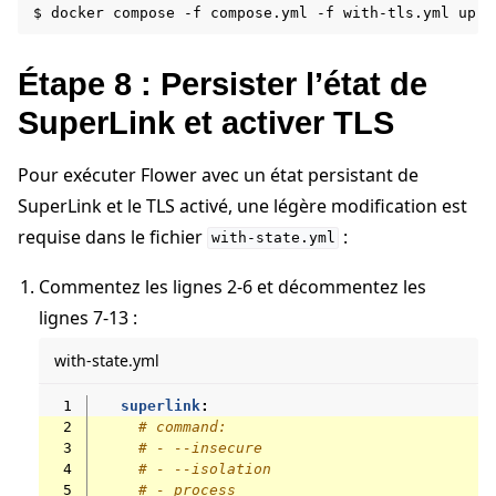
$
docker
compose
-f
compose.yml
-f
with-tls.yml
up
-
Étape 8 : Persister l’état de
SuperLink et activer TLS
Pour exécuter Flower avec un état persistant de
SuperLink et le TLS activé, une légère modification est
requise dans le fichier
:
with-state.yml
Commentez les lignes 2-6 et décommentez les
lignes 7-13 :
with-state.yml
 1
superlink
:
 2
# command:
 3
# - --insecure
 4
# - --isolation
 5
# - process