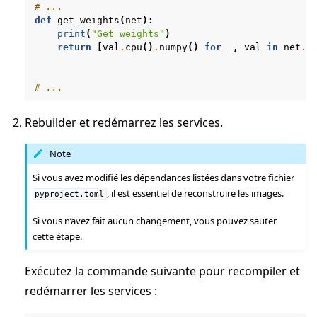
# ...
def
get_weights
(
net
):
print
(
"Get weights"
)
return
[
val
.
cpu
()
.
numpy
()
for
_
,
val
in
net
.
s
# ...
Rebuilder et redémarrez les services.
Note
Si vous avez modifié les dépendances listées dans votre fichier
, il est essentiel de reconstruire les images.
pyproject.toml
Si vous n’avez fait aucun changement, vous pouvez sauter
cette étape.
Exécutez la commande suivante pour recompiler et
redémarrer les services :