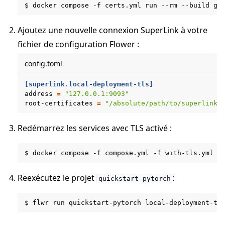
$
docker
compose
-f
certs.yml
run
--rm
--build
Ajoutez une nouvelle connexion SuperLink à votre
fichier de configuration Flower :
config.toml
[superlink.local-deployment-tls]
address
=
"127.0.0.1:9093"
root-certificates
=
"/absolute/path/to/superlink-
Redémarrez les services avec TLS activé :
$
docker
compose
-f
compose.yml
-f
with-tls.yml
u
Reexécutez le projet
:
quickstart-pytorch
$
flwr
run
quickstart-pytorch
local-deployment-tl