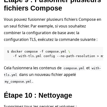
fichiers Compose
Vous pouvez fusionner plusieurs fichiers Compose en
un seul fichier. Par exemple, si vous souhaitez
combiner la configuration de base avec la
configuration TLS, exécutez la commande suivante :
$
docker
compose
-f
compose.yml
\
-f
with-tls.yml
config
--no-path-resolution
>
Cela fusionnera les contenus de
et
compose.yml
with-
dans un nouveau fichier appelé
tls.yml
.
my_compose.yml
Étape 10 : Nettoyage
Supprimez tous les services et volumes :