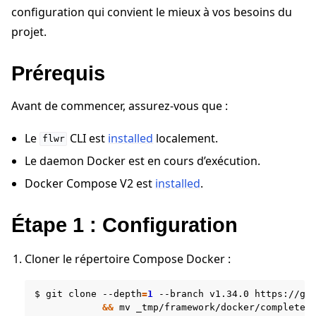
configuration qui convient le mieux à vos besoins du
projet.
Prérequis
Avant de commencer, assurez-vous que :
Le
CLI est
installed
localement.
flwr
Le daemon Docker est en cours d’exécution.
Docker Compose V2 est
installed
.
ggle navigation of Tutoriels de démarrage rapide
Étape 1 : Configuration
Cloner le répertoire Compose Docker :
ggle navigation of Build
ggle navigation of Simulate
$
git
clone
--depth
=
1
--branch
v1.34.0
https://gi
&&
mv
_tmp/framework/docker/complete
ggle navigation of Deploy