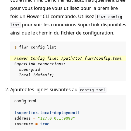
votre machine. Ce fichier est automatiquement créé
pour vous lorsque vous utilisez pour la première
fois un Flower CLI commande. Utilisez
flwr
config
pour voir les connexions SuperLink disponibles
list
ainsi que le chemin du fichier de configuration.
$ 
flwr
config
list

Flower Config file: /path/to/.flwr/config.toml
SuperLink connections:
  supergrid
  local (default)
Ajoutez les lignes suivantes au
:
config.toml
ggle navigation of Reference
config.toml
[superlink.local-deployment]
address
=
"127.0.0.1:9093"
ggle navigation of Contribuer
insecure
=
true