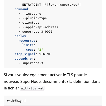
ENTRYPOINT ["flower-superexec"]
command
:
-
--insecure
-
--plugin-type
-
clientapp
-
--appio-api-address
-
supernode-3:9096
deploy
:
resources
:
limits
:
cpus
:
"2"
stop_signal
:
SIGINT
depends_on
:
-
supernode-3
Si vous voulez également activer le TLS pour le
nouveau SuperNode, décommentez la définition dans
le fichier
:
with-tls.yml
with-tls.yml