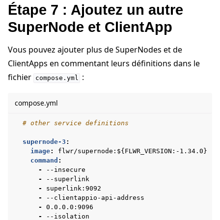
Étape 7 : Ajoutez un autre
SuperNode et ClientApp
Vous pouvez ajouter plus de SuperNodes et de
ClientApps en commentant leurs définitions dans le
fichier
:
compose.yml
compose.yml
# other service definitions
supernode-3
:
image
:
flwr/supernode:${FLWR_VERSION:-1.34.0}
command
:
-
--insecure
-
--superlink
-
superlink:9092
-
--clientappio-api-address
-
0.0.0.0:9096
-
--isolation