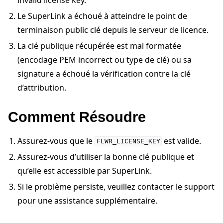
Le SuperLink a échoué à atteindre le point de
terminaison public clé depuis le serveur de licence.
La clé publique récupérée est mal formatée
(encodage PEM incorrect ou type de clé) ou sa
signature a échoué la vérification contre la clé
d’attribution.
Comment Résoudre
Assurez-vous que le
est valide.
FLWR_LICENSE_KEY
ggle navigation of Tutoriels de démarrage rapide
Assurez-vous d’utiliser la bonne clé publique et
qu’elle est accessible par SuperLink.
Si le problème persiste, veuillez contacter le support
ggle navigation of Build
pour une assistance supplémentaire.
ggle navigation of Simulate
ggle navigation of Deploy