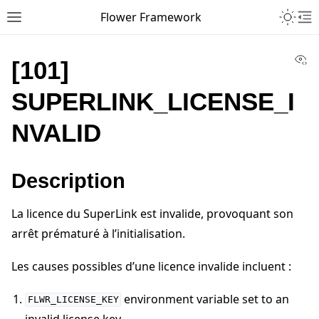
Toggle 
Flower Framework
Toggle site navigation sidebar
To
Vi
[101]
SUPERLINK_LICENSE_I
NVALID
Description
La licence du SuperLink est invalide, provoquant son
arrêt prématuré à l’initialisation.
Les causes possibles d’une licence invalide incluent :
environment variable set to an
FLWR_LICENSE_KEY
invalid license key.