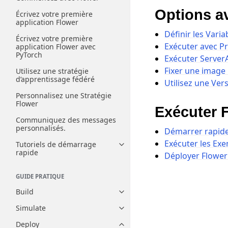
Options a
Écrivez votre première
application Flower
Définir les Vari
Écrivez votre première
Exécuter avec Pr
application Flower avec
PyTorch
Exécuter Server
Fixer une image
Utilisez une stratégie
d’apprentissage fédéré
Utilisez une Ver
Personnalisez une Stratégie
Flower
Exécuter 
Communiquez des messages
personnalisés.
Démarrer rapid
Exécuter les Ex
Tutoriels de démarrage
Toggle navigation of Tutoriels
rapide
Déployer Flower
GUIDE PRATIQUE
Build
Toggle navigation of Build
Simulate
Toggle navigation of Simulate
Deploy
Toggle navigation of Deploy