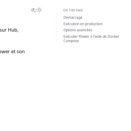
View this page
Toggle Light / Dark / Auto color theme
ON THIS PAGE
Démarrage
Exécution en production
sur Hub,
Options avancées
Exécuter Flower à l’aide de Docker
Compose
lower et son