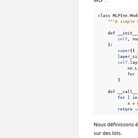
class
MLP
(
nn
.
Mod
"""A simple 
def
__init__
self
,
nu
):
super
()
.
layer_si
self
.
lay
nn
.
L
for
]
def
__call__
for
l
in
x
=
return
s
Nous définissons é
sur des lots.