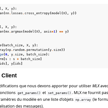
l
,
X
,
y
):
an
(
nn
.
losses
.
cross_entropy
(
model
(
X
),
y
))
l
,
X
,
y
):
an
(
mx
.
argmax
(
model
(
X
),
axis
=
1
)
==
y
)
e
(
batch_size
,
X
,
y
):
ray
(
np
.
random
.
permutation
(
y
.
size
))
ge
(
0
,
y
.
size
,
batch_size
):
rm
[
s
:
s
+
batch_size
]
ids
],
y
[
ids
]
 Client
difications que nous devons apporter pour utiliser
MLX
ave
fonctions
et
. MLX ne fournit pas
get_params()
set_params()
aramètres du modèle en une liste d’objets
(le form
np.array
alisation des messages).