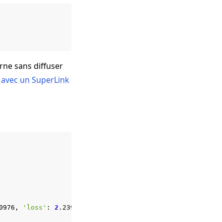
rne sans diffuser
 avec un SuperLink
0976,
'loss'
:
2
.2390866
}