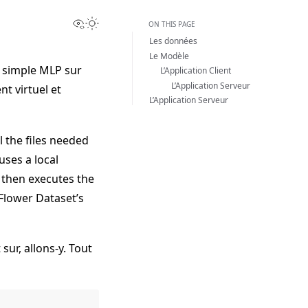
View this page
Toggle Light / Dark / Auto color theme
ON THIS PAGE
Les données
Le Modèle
n simple MLP sur
L’Application Client
L’Application Serveur
t virtuel et
L’Application Serveur
l the files needed
uses a local
 then executes the
 Flower Dataset’s
ur, allons-y. Tout