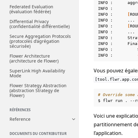
INFO
:
aggr
Federated Evaluation
INFO
:
(évaluation fédérée)
INFO
:
[
ROU
INFO
:
...

Differential Privacy
(confidentialité différentielle)
INFO
:
[
ROU
INFO
:
...

Secure Aggregation Protocols
INFO
:
Stra
(protocoles d’agrégation
INFO
:
Fina
sécurisée)
INFO
:
INFO
:
Flower Architecture
(architecture de Flower)
Vous pouvez égalem
SuperLink High Availability
Mode
[tool.flwr.app.co
Flower Strategy Abstraction
(abstraction Strategy de
Flower)
# Override some 
$
flwr
run
.
--r
RÉFÉRENCES
Voici une explicat
Reference
Toggle navigation of Reference
partitionnement des
l’application.
DOCUMENTS DU CONTRIBUTEUR