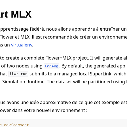
art MLX
’apprentissage fédéré, nous allons apprendre à entraîner u
 Flower et MLX. Il est recommandé de créer un environnemen
ns un
virtualenv
.
to create a complete Flower+MLX project. It will generate al
n of two nodes using
. By default, the generated app 
FedAvg
that
submits to a managed local SuperLink, which
flwr
run
r Simulation Runtime. The dataset will be partitioned using
s avons une idée approximative de ce que cet exemple est s
 Flower dans votre nouvel environnement :
n environment