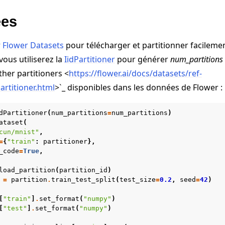
r
ées
r
Flower Datasets
pour télécharger et partitionner facileme
ous utiliserez la
IidPartitioner
pour générer
num_partitions
her partitioners <
https://flower.ai/docs/datasets/ref-
artitioner.html
>`_ disponibles dans les données de Flower :
dPartitioner
(
num_partitions
=
num_partitions
)
ataset
(
cun/mnist"
,
=
{
"train"
:
partitioner
},
_code
=
True
,
load_partition
(
partition_id
)
=
partition
.
train_test_split
(
test_size
=
0.2
,
seed
=
42
)
[
"train"
]
.
set_format
(
"numpy"
)
[
"test"
]
.
set_format
(
"numpy"
)