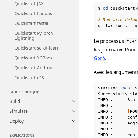
Quickstart JAX
$
cd
quickstart-m
Quickstart Pandas
# Run with defau
Quickstart fastai
$
flwr
run
.
Quickstart PyTorch
Lightning
Le processus
flwr
Quickstart scikit-learn
les journaux. Pour 
Géré
.
Quickstart XGBoost
Quickstart Android
Avec les arguments 
Quickstart iOS
Starting
local
S
GUIDE PRATIQUE
Successfully
sta
INFO
:
Star
Build
Toggle navigation of Build
INFO
:
Simulate
INFO
:
[
ROU
Toggle navigation of Simulate
INFO
:
conf
Deploy
Toggle navigation of Deploy
INFO
:
aggr
INFO
:
INFO
:
conf
EXPLICATIONS