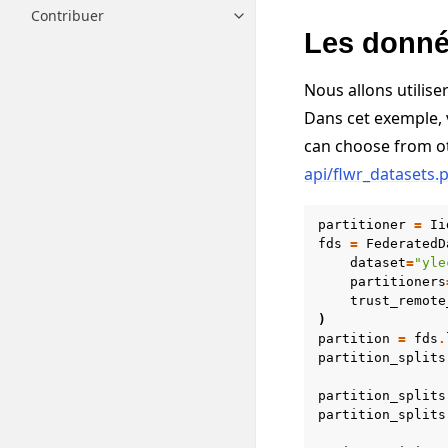
Contribuer
Toggle navigation of Contribue
Les donn
Nous allons utilise
Dans cet exemple, v
can choose from ot
api/flwr_datasets.p
partitioner
=
Ii
fds
=
FederatedD
dataset
=
"yle
partitioners
trust_remote
)
partition
=
fds
.
partition_splits
partition_splits
partition_splits