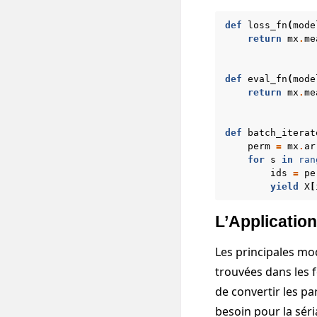
def
loss_fn
(
mode
return
mx
.
me
def
eval_fn
(
mode
return
mx
.
me
def
batch_iterat
perm
=
mx
.
ar
for
s
in
ran
ids
=
pe
yield
X
[
L’Application
Les principales mo
trouvées dans les 
de convertir les p
besoin pour la séri