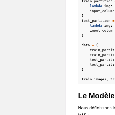
train_partition
lambda
img
:
input_column
)
test_partition
=
lambda
img
:
input_column
)
data
=
(
train_partit
train_partit
test_partiti
test_partiti
)
train_images
,
tr
Le Modèle
Nous définissons 
MLP :