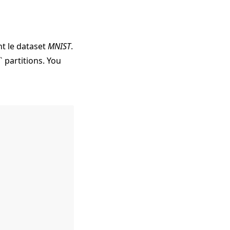
nt le dataset
MNIST
.
` partitions. You