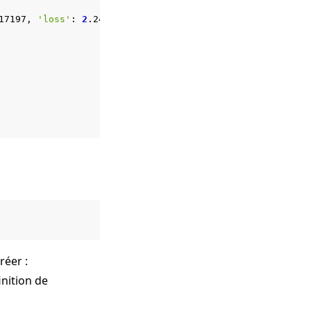
17197,
'loss'
:
2
.24028
}
réer :
inition de