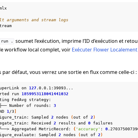
lx

lt arguments and stream logs
soumet l’exécution, imprime l’ID d’exécution et retou
run
.
le workflow local complet, voir
Exécuter Flower Localement
par défaut, vous verrez une sortie en flux comme celle-ci :
uperLink
on
127
.0.0.1:39093...

rted
run
1859953118041441032
ting
FedAvg
strategy:

├──
Number
of
rounds:
3
ND
1
/3
]
igure_train:
Sampled
2
nodes
(
out
of
2
)
egate_train:
Received
2
results
and
0
failures

└──>
Aggregated
MetricRecord:
{
'accuracy'
:
0
.27037500739
igure_evaluate:
Sampled
2
nodes
(
out
of
2
)