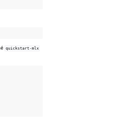
mé
quickstart-mlx