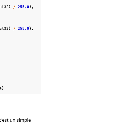
at32
)
/
255.0
},
at32
)
/
255.0
},
a
)
 c’est un simple