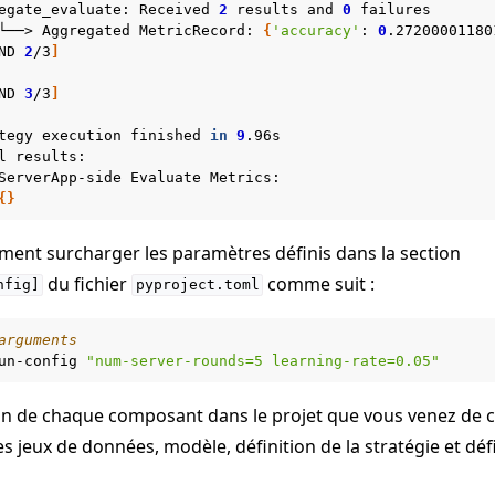
egate_evaluate:
Received
2
results
and
0
failures

└──>
Aggregated
MetricRecord:
{
'accuracy'
:
0
.27200001180
ND
2
/3
]
ND
3
/3
]
tegy
execution
finished
in
9
.96s

l
results:

ServerApp-side
Evaluate
Metrics:

{}
ent surcharger les paramètres définis dans la section
du fichier
comme suit :
nfig]
pyproject.toml
arguments
un-config
"num-server-rounds=5 learning-rate=0.05"
ion de chaque composant dans le projet que vous venez de c
 jeux de données, modèle, définition de la stratégie et déf