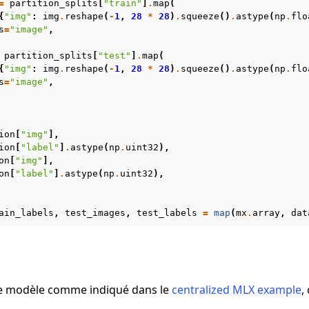
=
partition_splits
[
"train"
]
.
map
(
{
"img"
:
img
.
reshape
(
-
1
,
28
*
28
)
.
squeeze
()
.
astype
(
np
.
flo
s
=
"image"
,
partition_splits
[
"test"
]
.
map
(
{
"img"
:
img
.
reshape
(
-
1
,
28
*
28
)
.
squeeze
()
.
astype
(
np
.
flo
s
=
"image"
,
ion
[
"img"
],
ion
[
"label"
]
.
astype
(
np
.
uint32
),
on
[
"img"
],
on
[
"label"
]
.
astype
(
np
.
uint32
),
ain_labels
,
test_images
,
test_labels
=
map
(
mx
.
array
,
dat
le modèle comme indiqué dans le
centralized MLX example
,