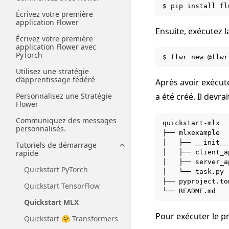
$
pip
install
Écrivez votre première
application Flower
Ensuite, exécutez 
Écrivez votre première
application Flower avec
PyTorch
$
flwr
new
Utilisez une stratégie
d’apprentissage fédéré
Après avoir exécu
Personnalisez une Stratégie
a été créé. Il devra
Flower
Communiquez des messages
quickstart-mlx

personnalisés.
├──
mlxexample

│
├──
__init__.
Tutoriels de démarrage
Toggle navigation of Tutoriels
│
├──
client_a
rapide
│
├──
server_a
Quickstart PyTorch
│
└──
task.py
├──
pyproject.to
Quickstart TensorFlow
└──
Quickstart MLX
Pour exécuter le pro
Quickstart 🤗 Transformers