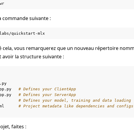
la commande suivante :
té cela, vous remarquerez que un nouveau répertoire nom
it avoir la structure suivante :
py

 de démarrage rapide
pp.py
# Defines your ClientApp
pp.py
# Defines your ServerApp
# Defines your model, training and data loading
ml
# Project metadata like dependencies and configs
jet, faites :