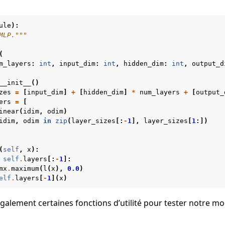
ule
):
MLP."""
(
m_layers
:
int
,
input_dim
:
int
,
hidden_dim
:
int
,
output_d
__init__
()
zes
=
[
input_dim
]
+
[
hidden_dim
]
*
num_layers
+
[
output_
ers
=
[
inear
(
idim
,
odim
)
idim
,
odim
in
zip
(
layer_sizes
[:
-
1
],
layer_sizes
[
1
:])
(
self
,
x
):
self
.
layers
[:
-
1
]:
mx
.
maximum
(
l
(
x
),
0.0
)
elf
.
layers
[
-
1
](
x
)
galement certaines fonctions d’utilité pour tester notre mo