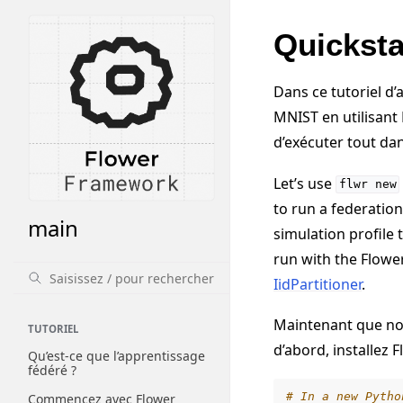
Quickst
Dans ce tutoriel d
MNIST en utilisant
d’exécuter tout da
Let’s use
flwr
new
to run a federatio
main
simulation profile 
run with the Flowe
IidPartitioner
.
Maintenant que nou
TUTORIEL
d’abord, installez
Qu’est-ce que l’apprentissage
fédéré ?
# In a new Pytho
Commencez avec Flower