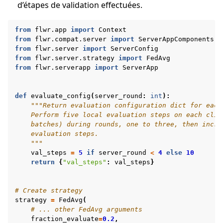
d’étapes de validation effectuées.
from
flwr.app
import
Context
from
flwr.compat.server
import
ServerAppComponents
from
flwr.server
import
ServerConfig
from
flwr.server.strategy
import
FedAvg
from
flwr.serverapp
import
ServerApp
def
evaluate_config
(
server_round
:
int
):
"""Return evaluation configuration dict for each
    Perform five local evaluation steps on each clie
    batches) during rounds, one to three, then incre
    evaluation steps.
    """
val_steps
=
5
if
server_round
<
4
else
10
return
{
"val_steps"
:
val_steps
}
# Create strategy
strategy
=
FedAvg
(
# ... other FedAvg arguments
fraction_evaluate
=
0.2
,