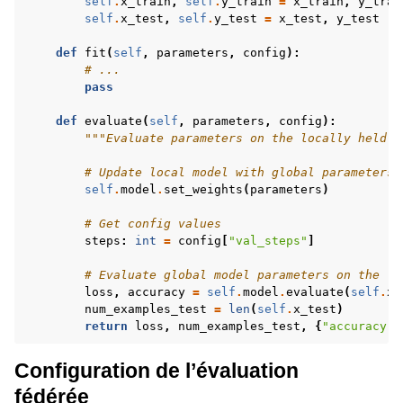
self
.
x_train
,
self
.
y_train
=
x_train
,
y_trai
self
.
x_test
,
self
.
y_test
=
x_test
,
y_test
def
fit
(
self
,
parameters
,
config
):
# ...
pass
def
evaluate
(
self
,
parameters
,
config
):
"""Evaluate parameters on the locally held t
# Update local model with global parameters
self
.
model
.
set_weights
(
parameters
)
# Get config values
steps
:
int
=
config
[
"val_steps"
]
# Evaluate global model parameters on the lo
loss
,
accuracy
=
self
.
model
.
evaluate
(
self
.
x_
num_examples_test
=
len
(
self
.
x_test
)
return
loss
,
num_examples_test
,
{
"accuracy"
:
Configuration de l’évaluation
fédérée