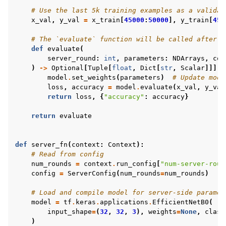
# Use the last 5k training examples as a validat
x_val
,
y_val
=
x_train
[
45000
:
50000
],
y_train
[
450
# The `evaluate` function will be called after e
def
evaluate
(
server_round
:
int
,
parameters
:
NDArrays
,
con
)
->
Optional
[
Tuple
[
float
,
Dict
[
str
,
Scalar
]]]:
model
.
set_weights
(
parameters
)
# Update mode
loss
,
accuracy
=
model
.
evaluate
(
x_val
,
y_val
return
loss
,
{
"accuracy"
:
accuracy
}
return
evaluate
def
server_fn
(
context
:
Context
):
# Read from config
num_rounds
=
context
.
run_config
[
"num-server-roun
config
=
ServerConfig
(
num_rounds
=
num_rounds
)
# Load and compile model for server-side paramet
model
=
tf
.
keras
.
applications
.
EfficientNetB0
(
input_shape
=
(
32
,
32
,
3
),
weights
=
None
,
class
ggle navigation of Reference
)