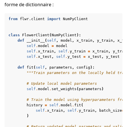
forme de dictionnaire :
from
flwr.client
import
NumPyClient
class
FlowerClient
(
NumPyClient
):
def
__init__
(
self
,
model
,
x_train
,
y_train
,
x_te
self
.
model
=
model
self
.
x_train
,
self
.
y_train
=
x_train
,
y_trai
self
.
x_test
,
self
.
y_test
=
x_test
,
y_test
def
fit
(
self
,
parameters
,
config
):
"""Train parameters on the locally held trai
# Update local model parameters
self
.
model
.
set_weights
(
parameters
)
# Train the model using hyperparameters from
history
=
self
.
model
.
fit
(
self
.
x_train
,
self
.
y_train
,
batch_size
=
3
)
# Return updated model parameters and valida