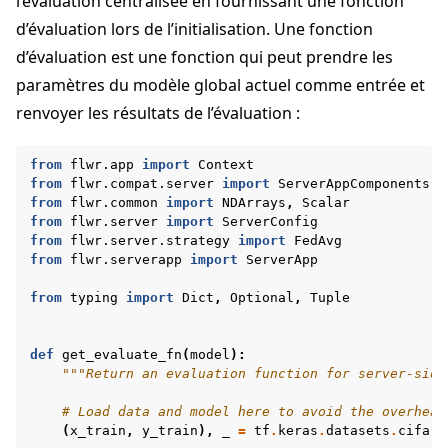
l’évaluation centralisée en fournissant une fonction
d’évaluation lors de l’initialisation. Une fonction
d’évaluation est une fonction qui peut prendre les
paramètres du modèle global actuel comme entrée et
renvoyer les résultats de l’évaluation :
from
flwr.app
import
Context
from
flwr.compat.server
import
ServerAppComponents
from
flwr.common
import
NDArrays
,
Scalar
from
flwr.server
import
ServerConfig
from
flwr.server.strategy
import
FedAvg
from
flwr.serverapp
import
ServerApp
ggle navigation of Tutoriels de démarrage rapide
from
typing
import
Dict
,
Optional
,
Tuple
def
get_evaluate_fn
(
model
):
"""Return an evaluation function for server-side
ggle navigation of Build
# Load data and model here to avoid the overhead
ggle navigation of Simulate
(
x_train
,
y_train
),
_
=
tf
.
keras
.
datasets
.
cifar1
ggle navigation of Deploy