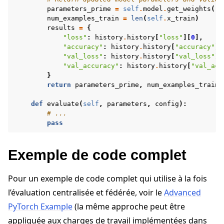
parameters_prime
=
self
.
model
.
get_weights
()
num_examples_train
=
len
(
self
.
x_train
)
results
=
{
"loss"
:
history
.
history
[
"loss"
][
0
],
"accuracy"
:
history
.
history
[
"accuracy"
][
"val_loss"
:
history
.
history
[
"val_loss"
][
"val_accuracy"
:
history
.
history
[
"val_acc
}
return
parameters_prime
,
num_examples_train
,
def
evaluate
(
self
,
parameters
,
config
):
# ...
pass
Exemple de code complet
Pour un exemple de code complet qui utilise à la fois
l’évaluation centralisée et fédérée, voir le
Advanced
PyTorch Example
(la même approche peut être
appliquée aux charges de travail implémentées dans