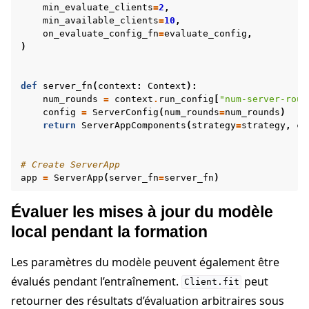
min_evaluate_clients
=
2
,
min_available_clients
=
10
,
on_evaluate_config_fn
=
evaluate_config
,
)
def
server_fn
(
context
:
Context
):
num_rounds
=
context
.
run_config
[
"num-server-roun
config
=
ServerConfig
(
num_rounds
=
num_rounds
)
return
ServerAppComponents
(
strategy
=
strategy
,
co
# Create ServerApp
app
=
ServerApp
(
server_fn
=
server_fn
)
Évaluer les mises à jour du modèle
local pendant la formation
Les paramètres du modèle peuvent également être
évalués pendant l’entraînement.
peut
Client.fit
retourner des résultats d’évaluation arbitraires sous