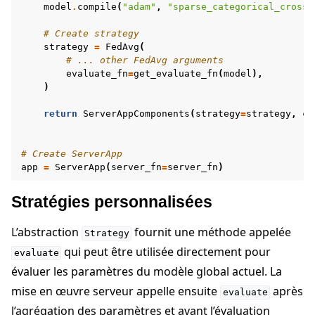
model
.
compile
(
"adam"
,
"sparse_categorical_crosse
# Create strategy
strategy
=
FedAvg
(
ggle navigation of Contribuer
# ... other FedAvg arguments
evaluate_fn
=
get_evaluate_fn
(
model
),
)
return
ServerAppComponents
(
strategy
=
strategy
,
co
# Create ServerApp
app
=
ServerApp
(
server_fn
=
server_fn
)
Stratégies personnalisées
L’abstraction
fournit une méthode appelée
Strategy
qui peut être utilisée directement pour
evaluate
évaluer les paramètres du modèle global actuel. La
mise en œuvre serveur appelle ensuite
après
evaluate
l’agrégation des paramètres et avant l’évaluation