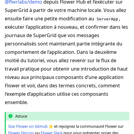
@flwrlabs/demo
depuis Flower Hub et l’exécuter sur
SuperGrid à partir de votre machine locale. Vous allez
ensuite faire une petite modification au
,
ServerApp
exécuter l’application à nouveau, et confirmer dans les
journaux de SuperGrid que vos messages
personnalisés sont maintenant partie intégrante du
comportement de l’application. Dans la deuxième
moitié du tutoriel, vous allez revenir sur le flux de
travail pratique pour obtenir une introduction de haut
niveau aux principaux composants d’une application
Flower et voir, dans des termes concrets, comment
ggle navigation of Tutoriels de démarrage rapide
l’exemple d’application utilise ces composants
ensemble.
ggle navigation of Build
Astuce
ggle navigation of Simulate
Star Flower on GitHub
⭐️ et rejoignez la communauté Flower sur
Flower Discuss
ou
Flower Slack
pour vous présenter, poser des
ggle navigation of Deploy