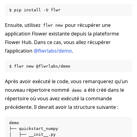
$
pip
install
-U
ggle navigation of Contribuer
Ensuite, utilisez
pour récupérer une
flwr
new
application Flower existante depuis la plateforme
Flower Hub. Dans ce cas, vous allez récupérer
l’application
@flwrlabs/demo
.
$
flwr
new
Après avoir exécuté le code, vous remarquerez qu’un
nouveau répertoire nommé
a été créé dans le
demo
répertoire où vous avez exécuté la commande
précédente. Il devrait avoir la structure suivante :
demo

├──
quickstart_numpy

│
├──
__init__.py
