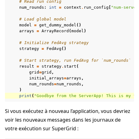
# Read run config
num_rounds
:
int
=
context
.
run_config
[
"num-server
# Load global model
model
=
get_dummy_model
()
arrays
=
ArrayRecord
(
model
)
# Initialize FedAvg strategy
strategy
=
FedAvg
()
# Start strategy, run FedAvg for `num_rounds`
result
=
strategy
.
start
(
grid
=
grid
,
initial_arrays
=
arrays
,
num_rounds
=
num_rounds
,
)
print
(
"Goodbye from the ServerApp! This is my fi
Si vous exécutez à nouveau l’application, vous devriez
voir les nouveaux messages dans les journaux de
votre exécution sur SuperGrid :