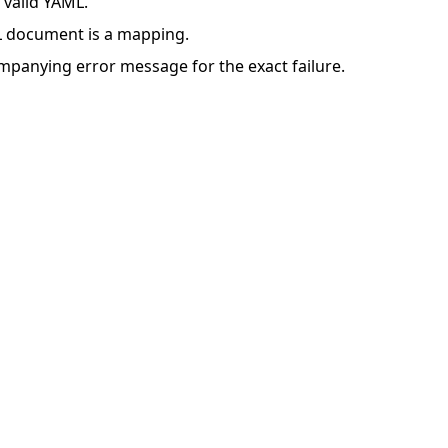
s valid YAML.
 document is a mapping.
mpanying error message for the exact failure.
 de démarrage rapide