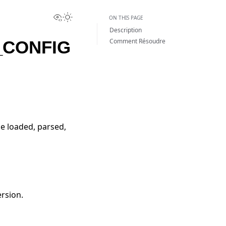
View this page
Toggle Light / Dark / Auto color theme
ON THIS PAGE
Description
Comment Résoudre
_CONFIG
be loaded, parsed,
rsion.