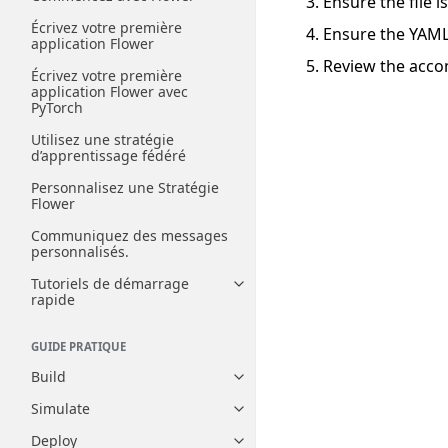
Ensure the file i
Écrivez votre première
Ensure the YAML
application Flower
Review the acco
Écrivez votre première
application Flower avec
PyTorch
Utilisez une stratégie
d’apprentissage fédéré
Personnalisez une Stratégie
Flower
Communiquez des messages
personnalisés.
Tutoriels de démarrage
Toggle navigation of Tutoriels
rapide
GUIDE PRATIQUE
Build
Toggle navigation of Build
Simulate
Toggle navigation of Simulate
Deploy
Toggle navigation of Deploy