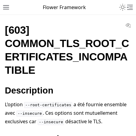
Toggle 
Flower Framework
Toggle site navigation sidebar
To
Vi
[603]
COMMON_TLS_ROOT_C
ERTIFICATES_INCOMPA
TIBLE
Description
L’option
a été fournie ensemble
--root-certificates
avec
. Ces options sont mutuellement
--insecure
exclusives car
désactive le TLS.
--insecure