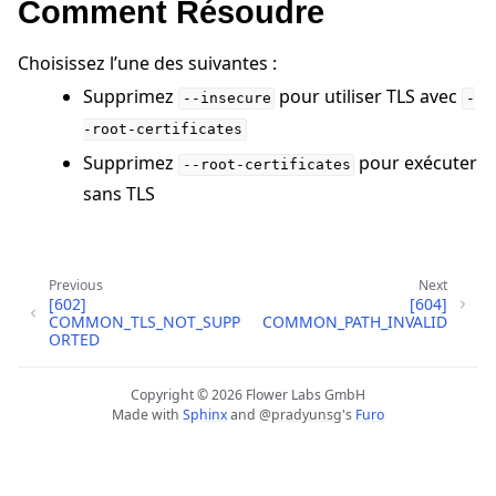
Comment Résoudre
Choisissez l’une des suivantes :
Supprimez
pour utiliser TLS avec
--insecure
-
-root-certificates
Supprimez
pour exécuter
--root-certificates
sans TLS
Previous
Next
[602]
[604]
ggle navigation of Tutoriels de démarrage rapide
COMMON_TLS_NOT_SUPP
COMMON_PATH_INVALID
ORTED
Copyright © 2026 Flower Labs GmbH
Made with
Sphinx
and
@pradyunsg
's
Furo
ggle navigation of Build
ggle navigation of Simulate
ggle navigation of Deploy