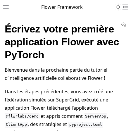
Toggle 
Flower Framework
Toggle site navigation sidebar
To
Vi
Écrivez votre première
application Flower avec
PyTorch
Bienvenue dans la prochaine partie du tutoriel
d’intelligence artificielle collaborative Flower !
Dans les étapes précédentes, vous avez créé une
fédération simulée sur SuperGrid, exécuté une
application Flower, téléchargé l’application
et appris comment
,
@flwrlabs/demo
ServerApp
, des stratégies et
ClientApp
pyproject.toml