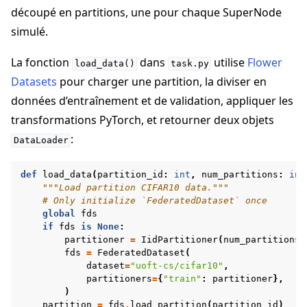
découpé en partitions, une pour chaque SuperNode
simulé.
La fonction
dans
utilise
Flower
load_data()
task.py
Datasets
pour charger une partition, la diviser en
données d’entraînement et de validation, appliquer les
transformations PyTorch, et retourner deux objets
:
DataLoader
def
load_data
(
partition_id
:
int
,
num_partitions
:
int
"""Load partition CIFAR10 data."""
# Only initialize `FederatedDataset` once
global
fds
if
fds
is
None
:
partitioner
=
IidPartitioner
(
num_partitions
=
fds
=
FederatedDataset
(
dataset
=
"uoft-cs/cifar10"
,
partitioners
=
{
"train"
:
partitioner
},
)
partition
=
fds
.
load_partition
(
partition_id
)