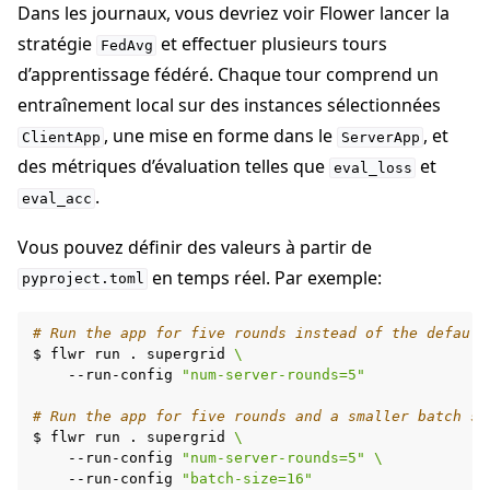
Dans les journaux, vous devriez voir Flower lancer la
stratégie
et effectuer plusieurs tours
FedAvg
d’apprentissage fédéré. Chaque tour comprend un
entraînement local sur des instances sélectionnées
, une mise en forme dans le
, et
ClientApp
ServerApp
des métriques d’évaluation telles que
et
eval_loss
.
eval_acc
Vous pouvez définir des valeurs à partir de
en temps réel. Par exemple:
pyproject.toml
# Run the app for five rounds instead of the default
$
flwr
run
.
supergrid
\
--run-config
"num-server-rounds=5"
# Run the app for five rounds and a smaller batch si
$
flwr
run
.
supergrid
\
--run-config
"num-server-rounds=5"
\
--run-config
"batch-size=16"