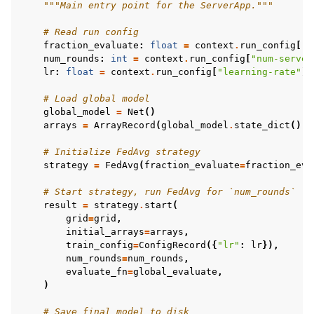
"""Main entry point for the ServerApp."""
# Read run config
fraction_evaluate
:
float
=
context
.
run_config
[
"f
num_rounds
:
int
=
context
.
run_config
[
"num-server
lr
:
float
=
context
.
run_config
[
"learning-rate"
]
# Load global model
global_model
=
Net
()
arrays
=
ArrayRecord
(
global_model
.
state_dict
())
# Initialize FedAvg strategy
strategy
=
FedAvg
(
fraction_evaluate
=
fraction_eva
# Start strategy, run FedAvg for `num_rounds`
result
=
strategy
.
start
(
grid
=
grid
,
initial_arrays
=
arrays
,
train_config
=
ConfigRecord
({
"lr"
:
lr
}),
num_rounds
=
num_rounds
,
evaluate_fn
=
global_evaluate
,
)
# Save final model to disk