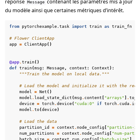
réponse
contenant les paramètres mis à jour
Message
du modèle ainsi que certaines métriques d’intérêt.
from
pytorchexample.task
import
train
as
train_fn
# Flower ClientApp
app
=
ClientApp
()
@app
.
train
()
def
train
(
msg
:
Message
,
context
:
Context
):
"""Train the model on local data."""
# Load the model and initialize it with the rece
model
=
Net
()
model
.
load_state_dict
(
msg
.
content
[
"arrays"
]
.
to_t
device
=
torch
.
device
(
"cuda:0"
if
torch
.
cuda
.
is_
model
.
to
(
device
)
# Load the data
partition_id
=
context
.
node_config
[
"partition-id
num_partitions
=
context
.
node_config
[
"num-partit
batch_size
=
context
.
run_config
[
"batch-size"
]