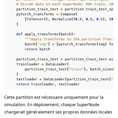
# Divide data on each SuperNode: 80% train, 20% 
partition_train_test
=
partition
.
train_test_spli
pytorch_transforms
=
Compose
(
[
ToTensor
(),
Normalize
((
0.5
,
0.5
,
0.5
),
(
0.5
)
def
apply_transforms
(
batch
):
"""Apply transforms to the partition from Fe
batch
[
"img"
]
=
[
pytorch_transforms
(
img
)
for
return
batch
partition_train_test
=
partition_train_test
.
with
trainloader
=
DataLoader
(
partition_train_test
[
"train"
],
batch_size
=
ba
)
testloader
=
DataLoader
(
partition_train_test
[
"te
return
trainloader
,
testloader
Cette partition est nécessaire uniquement pour la
simulation. En déploiement, chaque SuperNode
chargerait généralement ses propres données locales