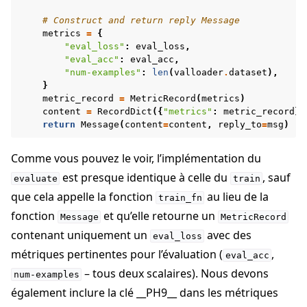
# Construct and return reply Message
metrics
=
{
"eval_loss"
:
eval_loss
,
"eval_acc"
:
eval_acc
,
"num-examples"
:
len
(
valloader
.
dataset
),
}
metric_record
=
MetricRecord
(
metrics
)
content
=
RecordDict
({
"metrics"
:
metric_record
})
return
Message
(
content
=
content
,
reply_to
=
msg
)
Comme vous pouvez le voir, l’implémentation du
est presque identique à celle du
, sauf
evaluate
train
que cela appelle la fonction
au lieu de la
train_fn
fonction
et qu’elle retourne un
Message
MetricRecord
contenant uniquement un
avec des
eval_loss
métriques pertinentes pour l’évaluation (
,
eval_acc
– tous deux scalaires). Nous devons
num-examples
également inclure la clé __PH9__ dans les métriques