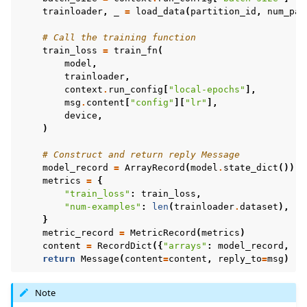
trainloader
,
_
=
load_data
(
partition_id
,
num_par
# Call the training function
train_loss
=
train_fn
(
model
,
trainloader
,
context
.
run_config
[
"local-epochs"
],
msg
.
content
[
"config"
][
"lr"
],
device
,
)
# Construct and return reply Message
model_record
=
ArrayRecord
(
model
.
state_dict
())
metrics
=
{
"train_loss"
:
train_loss
,
"num-examples"
:
len
(
trainloader
.
dataset
),
}
metric_record
=
MetricRecord
(
metrics
)
content
=
RecordDict
({
"arrays"
:
model_record
,
"m
return
Message
(
content
=
content
,
reply_to
=
msg
)
Note