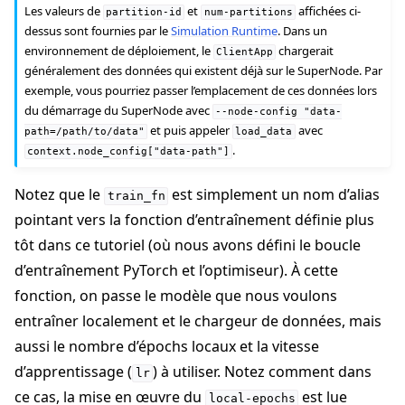
Les valeurs de
et
affichées ci-
partition-id
num-partitions
dessus sont fournies par le
Simulation Runtime
. Dans un
environnement de déploiement, le
chargerait
ClientApp
généralement des données qui existent déjà sur le SuperNode. Par
exemple, vous pourriez passer l’emplacement de ces données lors
du démarrage du SuperNode avec
--node-config
"data-
et puis appeler
avec
path=/path/to/data"
load_data
.
context.node_config["data-path"]
Notez que le
est simplement un nom d’alias
train_fn
pointant vers la fonction d’entraînement définie plus
tôt dans ce tutoriel (où nous avons défini le boucle
d’entraînement PyTorch et l’optimiseur). À cette
fonction, on passe le modèle que nous voulons
entraîner localement et le chargeur de données, mais
aussi le nombre d’épochs locaux et la vitesse
d’apprentissage (
) à utiliser. Notez comment dans
lr
ce cas, la mise en œuvre du
est lue
local-epochs