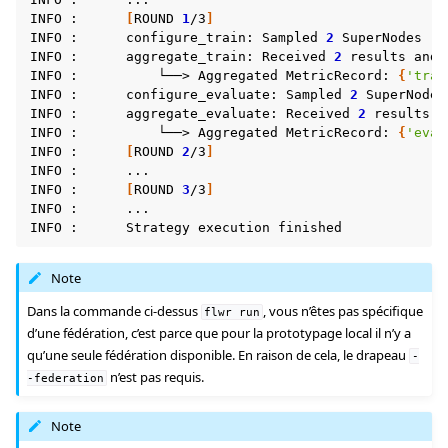
INFO
:
[
ROUND
1
/3
]
INFO
:
configure_train:
Sampled
2
SuperNodes
(
o
INFO
:
aggregate_train:
Received
2
results
and
INFO
:
└──>
Aggregated
MetricRecord:
{
'trai
INFO
:
configure_evaluate:
Sampled
2
SuperNodes
INFO
:
aggregate_evaluate:
Received
2
results
a
INFO
:
└──>
Aggregated
MetricRecord:
{
'eval
INFO
:
[
ROUND
2
/3
]
INFO
:
...

INFO
:
[
ROUND
3
/3
]
INFO
:
...

INFO
:
Strategy
execution
Note
Dans la commande ci-dessus
, vous n’êtes pas spécifique
flwr
run
d’une fédération, c’est parce que pour la prototypage local il n’y a
qu’une seule fédération disponible. En raison de cela, le drapeau
-
n’est pas requis.
-federation
Note