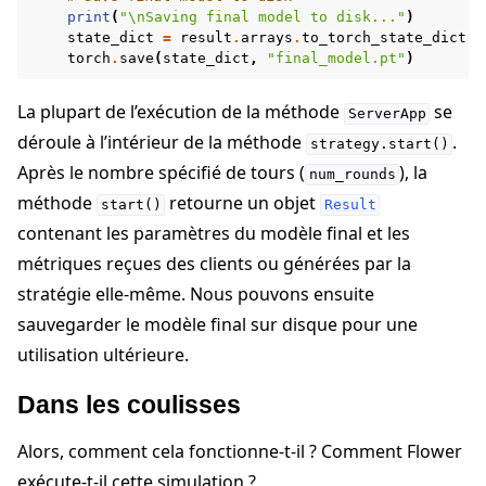
print
(
"
\n
Saving final model to disk..."
)
state_dict
=
result
.
arrays
.
to_torch_state_dict
()
torch
.
save
(
state_dict
,
"final_model.pt"
)
La plupart de l’exécution de la méthode
se
ServerApp
déroule à l’intérieur de la méthode
.
strategy.start()
Après le nombre spécifié de tours (
), la
num_rounds
méthode
retourne un objet
start()
Result
contenant les paramètres du modèle final et les
métriques reçues des clients ou générées par la
stratégie elle-même. Nous pouvons ensuite
sauvegarder le modèle final sur disque pour une
utilisation ultérieure.
Dans les coulisses
Alors, comment cela fonctionne-t-il ? Comment Flower
exécute-t-il cette simulation ?