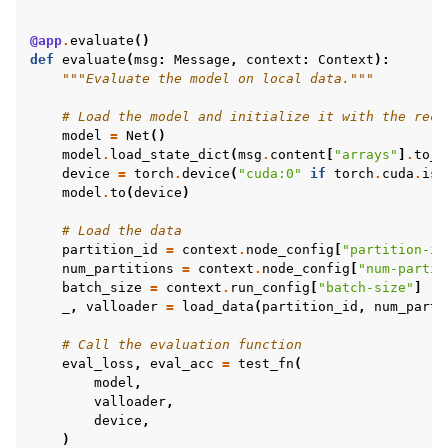
@app
.
evaluate
()
def
evaluate
(
msg
:
Message
,
context
:
Context
):
"""Evaluate the model on local data."""
# Load the model and initialize it with the rece
model
=
Net
()
model
.
load_state_dict
(
msg
.
content
[
"arrays"
]
.
to_t
device
=
torch
.
device
(
"cuda:0"
if
torch
.
cuda
.
is_
model
.
to
(
device
)
# Load the data
partition_id
=
context
.
node_config
[
"partition-id
num_partitions
=
context
.
node_config
[
"num-partit
batch_size
=
context
.
run_config
[
"batch-size"
]
_
,
valloader
=
load_data
(
partition_id
,
num_parti
# Call the evaluation function
eval_loss
,
eval_acc
=
test_fn
(
model
,
valloader
,
device
,
)