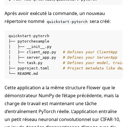
Après avoir exécuté la commande, un nouveau
répertoire nommé
sera créé:
quickstart-pytorch
quickstart-pytorch

├──
pytorchexample

│
├──
__init__.py

│
├──
client_app.py
# Defines your ClientApp
│
├──
server_app.py
# Defines your ServerApp
│
└──
task.py
# Defines your model, traini
├──
pyproject.toml
# Project metadata like depe
└──
Cette application a la même structure Flower que le
démonstrateur NumPy de l’étape précédente, mais la
charge de travail est maintenant une tâche
d’entraînement PyTorch réelle. L’application entraîne
un petit réseau neuronal convolutionnel sur CIFAR-10,
ggle navigation of Reference