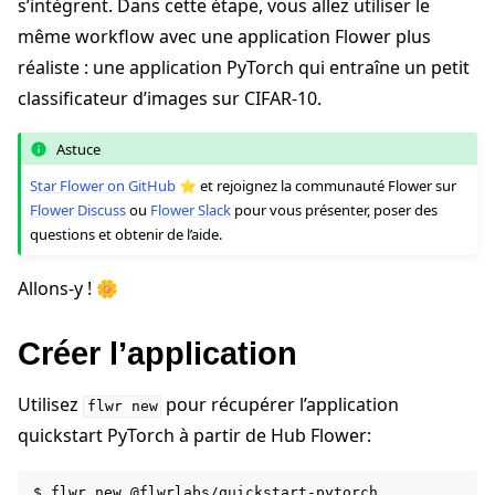
s’intègrent. Dans cette étape, vous allez utiliser le
même workflow avec une application Flower plus
réaliste : une application PyTorch qui entraîne un petit
classificateur d’images sur CIFAR-10.
Astuce
Star Flower on GitHub
⭐️ et rejoignez la communauté Flower sur
Flower Discuss
ou
Flower Slack
pour vous présenter, poser des
questions et obtenir de l’aide.
Allons-y ! 🌼
ggle navigation of Tutoriels de démarrage rapide
Créer l’application
Utilisez
pour récupérer l’application
flwr
new
ggle navigation of Build
quickstart PyTorch à partir de Hub Flower:
ggle navigation of Simulate
ggle navigation of Deploy
$
flwr
new